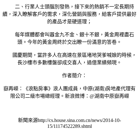
二、行業人士頭腦別發熱，接下來的熱銷不一定長期持
續，深入瞭解客戶的需求，深化營銷與服務，給客戶提供最好
的產品才是硬道理；
每年媒體都會叫囂金九不金、銀十不銀，黃金周裡盡石
頭。今年的黃金周終於交出瞭一份滿意的答卷。
國慶期間，當許多人在高速在景區堵地哭爹喊娘的時候，
長沙樓市多數樓盤卻成交喜人，過億業績頻現。
作者簡介：
嶽再嶸：《浪點房事》浪人團成員，中原(湖南)房地產代理有
限公司二級市場總經理。新浪微博：@湖南中原嶽再嶸
新聞來源http://cs.house.sina.com.cn/news/2014-10-
15/11174522289.shtml