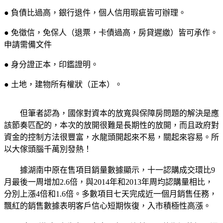
● 負債比過高，銀行退件，個人信用瑕疵皆可辦理。
● 免徵信，免保人（退票，卡債過高，房貸遲繳）皆可承作。
申請需備文件
● 身分證正本，印鑑證明。
● 土地，建物所有權狀（正本）。
但筆者認為，國傢對資本的放寬與保障房問題的解決是應
該節奏匹配的，本次的放開很難是長期性的放開，而且政府對
資金的控制方法很豐富，水龍頭開起來不易，關起來容易。所
以大傢頭腦千萬別發熱！
據湖南中原在售項目銷量數據顯示，十一認購成交環比9
月最後一周增加2.6倍，與2014年和2013年周均認購量相比，
分別上漲4倍和1.6倍。多數項目七天完成近一個月銷售任務，
飄紅的銷售數據表明客戶信心短期恢復，入市積極性高漲。