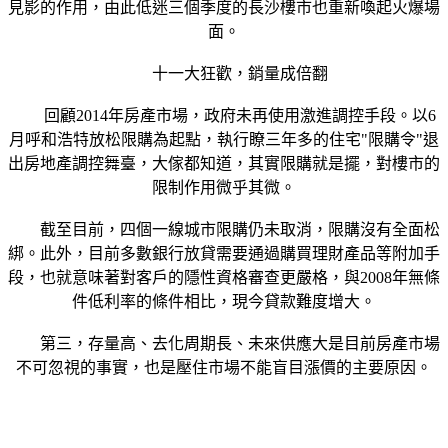
見影的作用，由此低迷三個季度的長沙樓市也重新喚起火爆場
面。
十一大狂歡，銷量成倍翻
回顧2014年房產市場，政府未再使用激進調控手段。以6
月呼和浩特放松限購為起點，執行瞭三年多的住宅"限購令"退
出房地產調控舞臺，大傢都知道，其實限購就是擺，對樓市的
限制作用微乎其微。
截至目前，四個一線城市限購仍未取消，限購沒有全面松
綁。此外，目前多數銀行放貸需要通過購買理財產品等附加手
段，也就意味著對客戶的隱性資格審查更嚴格，與2008年無條
件低利率的條件相比，現今貸款難度增大。
第三，存量高、去化周期長、未來供應大是目前房產市場
不可忽視的事實，也是壓住市場不能盲目漲價的主要原因。