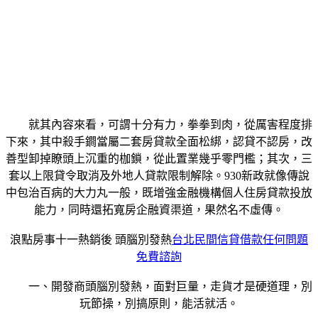
就其內容來看，可謂十分有力，拳拳到肉，從厲害程度排
下來，其中殺手鐧當屬二套房貸款全面松綁，認貸不認房，改
善型卸掉瞭頭上沉重的枷鎖，從此置業幾乎零門檻；其次，三
套以上限貸令取消及外地人貸款限制解除。930新政就像傳說
中包治百病的大力丸一般，既增強金融機構個人住房貸款投放
能力，同時還拓寬房企融資渠道，果然名不虛傳。
浪點房事十一熱銷後 頭腦別發熱
台北民間信貸借款任何問題
免費諮詢
一、開發商頭腦別發熱，面對巨量，走貨才是硬道理，別
玩節操，別搞原則，能活就活。