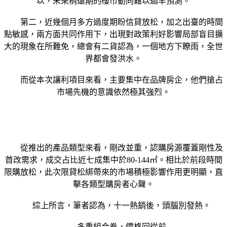
以，未來稍遠期的樓市動向難以過早預測。
第二，近幾個月多方過度期盼信貸放松，加之出臺的時間
點敏感，兩方面共同作用下，出現對政策利好影響局部盲目擴
大的現象在所難免，總會有二貨認為，一個地方下瞭雨，全世
界都會發洪水。
而從本次讓利項目來看，主要集中在品牌房企，他們搶占
市場先機的意識依然極其強烈。
從推出的產品類型來看，剛改並重，認購房源覆蓋剛性及
首改需求，成交占比近七成集中於80-144㎡。相比於前段時間
限購放松，此次限貸松綁帶來的市場積極影響作用更明顯，直
擊各類型購房者心聲。
綜上所言，筆者認為，十一熱銷後，頭腦別發熱。
多重組合拳，價格回從前