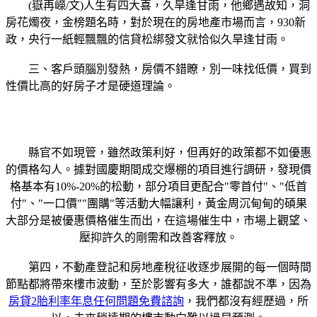
(嶽再嶸/文)人生有四大喜，久旱逢甘雨，他鄉遇故知，洞
房花燭夜，金榜題名時，對於現在的房地產市場而言，930新
政，央行一紙輕飄飄的信貸松綁發文就恰似久旱逢甘雨。
三、客戶頭腦別發熱，房價不錯瞭，別一味找低價，買到
性價比高的好房子才是硬道理論。
縣官不如現管，雖然政策利好，但再好的政策都不如優惠
的價格勾人。據對國慶期間成交爆棚的項目進行調研，發現價
格基本有10%-20%的松動，部分項目更配合"零首付"、"低首
付"、"一口價""團購"等活動大幅讓利，黃金周沉甸甸的碩果
大部分是被優惠價格催生而出，在這場催生中，市場上觀望、
壓抑許久的剛需和改善客釋放。
第四，不動產登記和房地產稅征收逐步展開的每一個時間
節點都將帶來樓市波動，至於影響有多大，誰都說不準，因為
房貸2胎利率年息任何問題免費諮詢
，我們都沒有經歷過，所