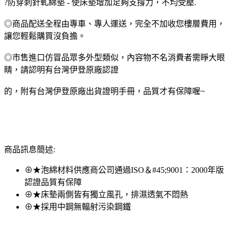
?防穿刺針軋綿墊 - 使床墊增加足夠支撐力，不均受壓.
◎商品配送全程由專車、專人運送，完全不加收您樓層費用，
讓您輕鬆購買沒負擔。
◎市售進口仿冒品眾多外型類似，內容物不名消費者需睜大眼
睛，請認明有台灣伊登原廠認證
的，附有台灣伊登原廠出貨證明手冊，品質才有保障喔~
商品訊息簡述:
⊕★泡綿材料供應商公司通過ISO＆#45;9001：2000年版
認證品質有保障
⊕★床墊兩側皆有獨立風孔，排濕透氣不悶熱
⊕★採用中鋼無輻射污染鋼鐵