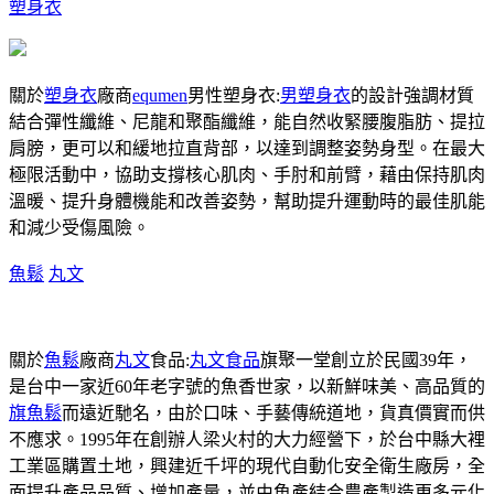
塑身衣
關於
塑身衣
廠商
equmen
男性塑身衣:
男塑身衣
的設計強調材質
結合彈性纖維、尼龍和聚酯纖維，能自然收緊腰腹脂肪、提拉
肩膀，更可以和緩地拉直背部，以達到調整姿勢身型。在最大
極限活動中，協助支撐核心肌肉、手肘和前臂，藉由保持肌肉
溫暖、提升身體機能和改善姿勢，幫助提升運動時的最佳肌能
和減少受傷風險。
魚鬆
丸文
關於
魚鬆
廠商
丸文
食品:
丸文食品
旗聚一堂創立於民國39年，
是台中一家近60年老字號的魚香世家，以新鮮味美、高品質的
旗魚鬆
而遠近馳名，由於口味、手藝傳統道地，貨真價實而供
不應求。1995年在創辦人梁火村的大力經營下，於台中縣大裡
工業區購置土地，興建近千坪的現代自動化安全衛生廠房，全
面提升產品品質、增加產量，並由魚產結合農產製造更多元化