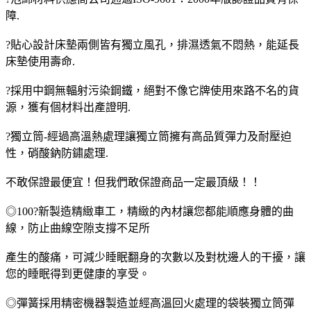
障.
?貼心設計床墊兩側皆有獨立風孔，排濕透氣不悶熱，能延長
床墊使用壽命.
?採用中鋼無輻射污染鋼鐵，絕對不像它牌使用來路不名的貨
源，獲有個材料出產證明.
?獨立筒-經過高溫熱處理讓獨立筒擁有高品質彈力及耐壓迫
性，硝酸鈉防鏽處理.
不敢保證最便宜！但我們敢保證商品一定最頂級！！
◎100?新製造精緻車工，精緻的內材讓您都能順應身體的曲
線，防止曲線空隙支撐不足所
產生的酸痛，可減少睡眠翻身的次數以及對枕邊人的干擾，讓
您的睡眠得到更健康的享受。
◎彈簧採用精密機器製造並經高溫回火處理的袋裝獨立筒彈