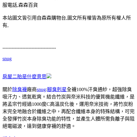
服電話,森森百貨
本站圖文皆引用自森森購物台,圖文所有權皆為原所有權人所
有,
-----------------------------------
snug
房屋二胎是什麼意思
關於
除臭襪
廠商
snug
:
腳臭剋星
全襪100%汗臭通紗，超強除臭
吸汗力、透氣乾爽。結合竹炭與奈米科技的優質機能纖維，是
將孟宗竹經過1000度C高溫炭化後，運用奈米技術，將竹炭粉
末完全地融合於纖維之中，再配合纖維本身的特殊結構，可完
全發揮竹炭本身除臭功能的特性，並產生人體所需負離子與阻
絕電磁波，達到健康穿襪的舒適。