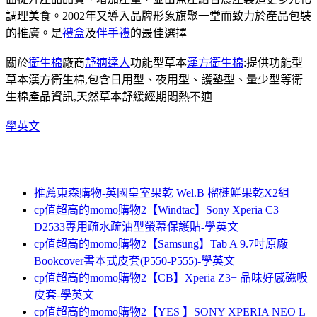
調理美食。2002年又導入品牌形象旗聚一堂而致力於產品包裝
的推廣。是
禮盒
及
伴手禮
的最佳選擇
關於
衛生棉
廠商
舒適達人
功能型草本
漢方衛生棉
:提供功能型
草本漢方衛生棉,包含日用型、夜用型、護墊型、量少型等衛
生棉產品資訊,天然草本舒緩經期悶熱不適
學英文
推薦東森購物-英國皇室果乾 Wel.B 榴槤鮮果乾X2組
cp值超高的momo購物2【Windtac】Sony Xperia C3
D2533專用疏水疏油型螢幕保護貼-學英文
cp值超高的momo購物2【Samsung】Tab A 9.7吋原廠
Bookcover書本式皮套(P550-P555)-學英文
cp值超高的momo購物2【CB】Xperia Z3+ 品味好感磁吸
皮套-學英文
cp值超高的momo購物2【YES 】SONY XPERIA NEO L