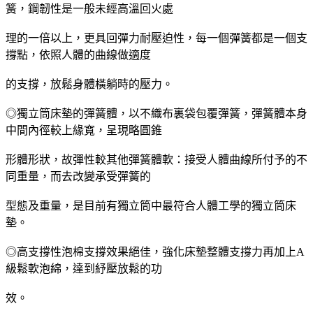
簧，鋼韌性是一般未經高溫回火處
理的一倍以上，更具回彈力耐壓迫性，每一個彈簧都是一個支
撐點，依照人體的曲線做適度
的支撐，放鬆身體橫躺時的壓力。
◎獨立筒床墊的彈簧體，以不織布裏袋包覆彈簧，彈簧體本身
中間內徑較上緣寬，呈現略圓錐
形體形狀，故彈性較其他彈簧體軟：接受人體曲線所付予的不
同重量，而去改變承受彈簧的
型態及重量，是目前有獨立筒中最符合人體工學的獨立筒床
墊。
◎高支撐性泡棉支撐效果絕佳，強化床墊整體支撐力再加上A
級鬆軟泡綿，達到紓壓放鬆的功
效。