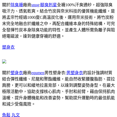
關於
除臭襪
廠商
snug
:
腳臭剋星
全襪100%汗臭通紗，超強除臭
吸汗力、透氣乾爽。結合竹炭與奈米科技的優質機能纖維，是
將孟宗竹經過1000度C高溫炭化後，運用奈米技術，將竹炭粉
末完全地融合於纖維之中，再配合纖維本身的特殊結構，可完
全發揮竹炭本身除臭功能的特性，並產生人體所需負離子與阻
絕電磁波，達到健康穿襪的舒適。
塑身衣
關於
塑身衣
廠商
equmen
男性塑身衣:
男塑身衣
的設計強調材質
結合彈性纖維、尼龍和聚酯纖維，能自然收緊腰腹脂肪、提拉
肩膀，更可以和緩地拉直背部，以達到調整姿勢身型。在最大
極限活動中，協助支撐核心肌肉、手肘和前臂，藉由保持肌肉
溫暖、提升身體機能和改善姿勢，幫助提升運動時的最佳肌能
和減少受傷風險。
魚鬆
丸文