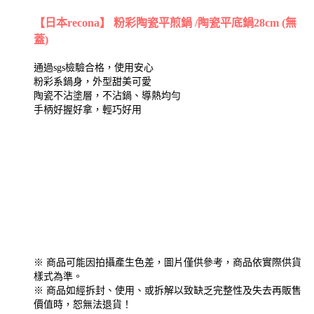
【日本recona】 粉彩陶瓷平煎鍋 /陶瓷平底鍋28cm (無
蓋)
通過sgs檢驗合格，使用安心
粉彩系鍋身，外型甜美可愛
陶瓷不沾塗層，不沾鍋、導熱均勻
手柄好握好拿，輕巧好用
※ 商品可能因拍攝產生色差，圖片僅供參考，商品依實際供貨
樣式為準。
※ 商品如經拆封、使用、或拆解以致缺乏完整性及失去再販售
價值時，恕無法退貨！