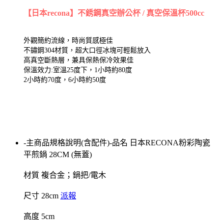
【日本recona】不銹鋼真空辦公杯 / 真空保溫杯500cc
外觀簡約流線，時尚質感極佳
不鏽鋼304材質，超大口徑冰塊可輕鬆放入
高真空斷熱層，兼具保熱保冷效果佳
保溫效力:室溫25度下，1小時約80度
2小時約70
度，6小時約50度
-主商品規格說明(含配件)-品名 日本RECONA粉彩陶瓷
平煎鍋 28CM (無蓋)
材質 複合金；鍋把/電木
尺寸 28cm
派報
高度 5cm