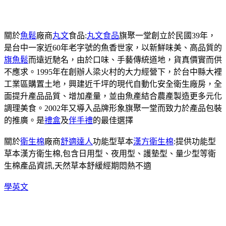
關於
魚鬆
廠商
丸文
食品:
丸文食品
旗聚一堂創立於民國39年，
是台中一家近60年老字號的魚香世家，以新鮮味美、高品質的
旗魚鬆
而遠近馳名，由於口味、手藝傳統道地，貨真價實而供
不應求。1995年在創辦人梁火村的大力經營下，於台中縣大裡
工業區購置土地，興建近千坪的現代自動化安全衛生廠房，全
面提升產品品質、增加產量，並由魚產結合農產製造更多元化
調理美食。2002年又導入品牌形象旗聚一堂而致力於產品包裝
的推廣。是
禮盒
及
伴手禮
的最佳選擇
關於
衛生棉
廠商
舒適達人
功能型草本
漢方衛生棉
:提供功能型
草本漢方衛生棉,包含日用型、夜用型、護墊型、量少型等衛
生棉產品資訊,天然草本舒緩經期悶熱不適
學英文