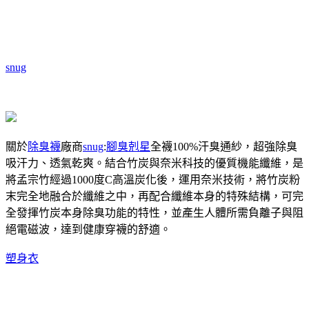
snug
關於
除臭襪
廠商
snug
:
腳臭剋星
全襪100%汗臭通紗，超強除臭
吸汗力、透氣乾爽。結合竹炭與奈米科技的優質機能纖維，是
將孟宗竹經過1000度C高溫炭化後，運用奈米技術，將竹炭粉
末完全地融合於纖維之中，再配合纖維本身的特殊結構，可完
全發揮竹炭本身除臭功能的特性，並產生人體所需負離子與阻
絕電磁波，達到健康穿襪的舒適。
塑身衣