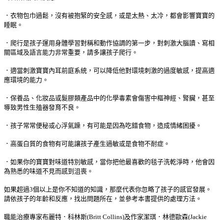
．衣物包巾過鬆，沒有被抱緊的安全感，或是太熱、太冷，都會影響寶寶的
睡眠。
．爬行是孩子運用身體學習對稱和動作協調的第一步，對刺激大腦讀、寫相
關區域及語言能力非常重要，請多讓孩子爬行。
．適當刺激寶寶內耳前庭系統，可以降低他對環境刺激的過度敏感，提高適
應環境的能力。
．保養品、化妝品或髮膠類產品中的化學毒素會傷害中樞神經、腎臟，甚至
導致男性生殖器發育不良。
．孩子常常便秘或心浮氣躁，有可能是因為吃錯食物，造成情緒困擾。
．高蛋白質的食物有可能讓孩子產生過敏或是食物不耐症。
．如果你的寶寶對味道特別敏感，當你把他最喜歡的毯子洗乾淨時，他會因
為熟悉的味道不見而感到沮喪。
如果超過3個以上是你不知道的知識，那麼代表你忽略了孩子的感官發展。
請依孩子的年齡和反應，找出問題所在，並參考本書提供的處理方法。
職能治療專家布麗特．科林斯(Britt Collins)及作家潔琪．林德歐森(Jackie