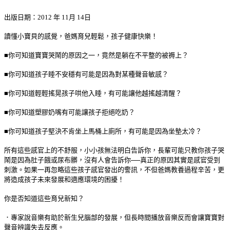
出版日期：2012 年 11月 14日
讀懂小寶貝的感覺，爸媽育兒輕鬆，孩子健康快樂！
■你可知道寶寶哭鬧的原因之一，竟然是躺在不平整的被褥上？
■你可知道孩子睡不安穩有可能是因為對某種聲音敏感？
■你可知道輕輕搖晃孩子哄他入睡，有可能讓他越搖越清醒？
■你可知道塑膠奶嘴有可能讓孩子拒絕吃奶？
■你可知道孩子堅決不肯坐上馬桶上廁所，有可能是因為坐墊太冷？
所有這些感官上的不舒服，小小孩無法明白告訴你，長輩可能只教你孩子哭
鬧是因為肚子餓或尿布髒，沒有人會告訴你──真正的原因其實是感官受到
刺激。如果一再忽略這些孩子感官發出的警訊，不但爸媽教養過程辛苦，更
將造成孩子未來發展和適應環境的困擾！
你是否知道這些育兒新知？
．專家說音樂有助於新生兒腦部的發展，但長時間播放音樂反而會讓寶寶對
聲音辨識失去反應。