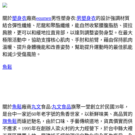
關於
塑身衣
廠商
equmen
男性塑身衣:
男塑身衣
的設計強調材質
結合彈性纖維、尼龍和聚酯纖維，能自然收緊腰腹脂肪、提拉
肩膀，更可以和緩地拉直背部，以達到調整姿勢身型。在最大
極限活動中，協助支撐核心肌肉、手肘和前臂，藉由保持肌肉
溫暖、提升身體機能和改善姿勢，幫助提升運動時的最佳肌能
和減少受傷風險。
魚鬆
關於
魚鬆
廠商
丸文
食品:
丸文食品
旗聚一堂創立於民國39年，
是台中一家近60年老字號的魚香世家，以新鮮味美、高品質的
旗魚鬆
而遠近馳名，由於口味、手藝傳統道地，貨真價實而供
不應求。1995年在創辦人梁火村的大力經營下，於台中縣大裡