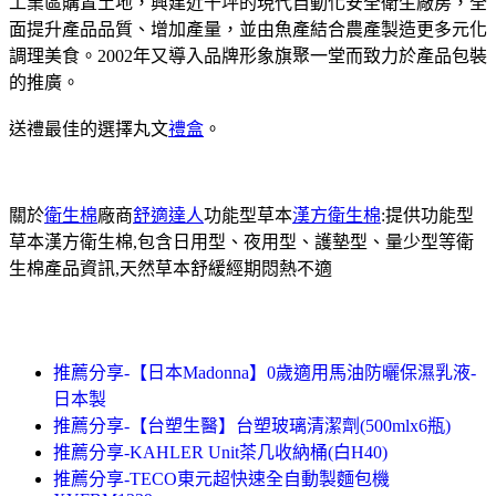
工業區購置土地，興建近千坪的現代自動化安全衛生廠房，全
面提升產品品質、增加產量，並由魚產結合農產製造更多元化
調理美食。2002年又導入品牌形象旗聚一堂而致力於產品包裝
的推廣。
送禮最佳的選擇丸文
禮盒
。
關於
衛生棉
廠商
舒適達人
功能型草本
漢方衛生棉
:提供功能型
草本漢方衛生棉,包含日用型、夜用型、護墊型、量少型等衛
生棉產品資訊,天然草本舒緩經期悶熱不適
推薦分享-【日本Madonna】0歲適用馬油防曬保濕乳液-
日本製
推薦分享-【台塑生醫】台塑玻璃清潔劑(500mlx6瓶)
推薦分享-KAHLER Unit茶几收納桶(白H40)
推薦分享-TECO東元超快速全自動製麵包機