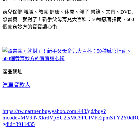
育兒保健,親職、教養,健康、休閒、親子,書籍、文具、DVD,
照書養，就對了！新手父母育兒大百科：50種感官指南、600
個養育妙方的寶寶讀心術
產品網址
汽車貸款人
https://tw.partner.buy.yahoo.com:443/gd/buy?
mcode=MV9iNXkrdVpEU2tsMC9FUlVFc2pmSTY2Y0d
gdid=3911435