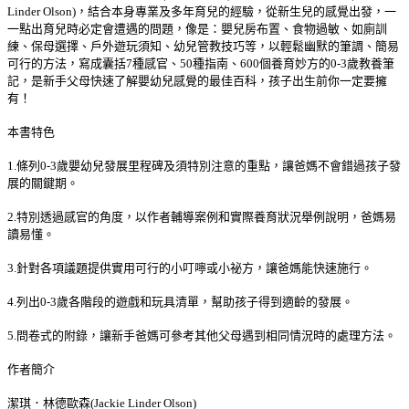
Linder Olson)，結合本身專業及多年育兒的經驗，從新生兒的感覺出發，一
一點出育兒時必定會遭遇的問題，像是：嬰兒房布置、食物過敏、如廁訓
練、保母選擇、戶外遊玩須知、幼兒管教技巧等，以輕鬆幽默的筆調、簡易
可行的方法，寫成囊括7種感官、50種指南、600個養育妙方的0-3歲教養筆
記，是新手父母快速了解嬰幼兒感覺的最佳百科，孩子出生前你一定要擁
有！
本書特色
1.條列0-3歲嬰幼兒發展里程碑及須特別注意的重點，讓爸媽不會錯過孩子發
展的關鍵期。
2.特別透過感官的角度，以作者輔導案例和實際養育狀況舉例說明，爸媽易
讀易懂。
3.針對各項議題提供實用可行的小叮嚀或小祕方，讓爸媽能快速施行。
4.列出0-3歲各階段的遊戲和玩具清單，幫助孩子得到適齡的發展。
5.問卷式的附錄，讓新手爸媽可參考其他父母遇到相同情況時的處理方法。
作者簡介
潔琪．林德歐森(Jackie Linder Olson)