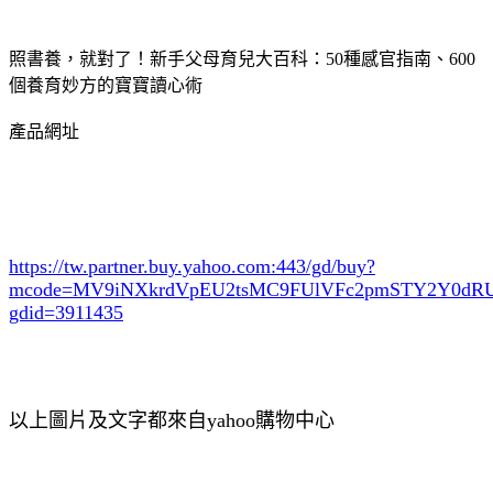
照書養，就對了！新手父母育兒大百科：50種感官指南、600
個養育妙方的寶寶讀心術
產品網址
https://tw.partner.buy.yahoo.com:443/gd/buy?
mcode=MV9iNXkrdVpEU2tsMC9FUlVFc2pmSTY2Y0d
gdid=3911435
以上圖片及文字都來自yahoo購物中心