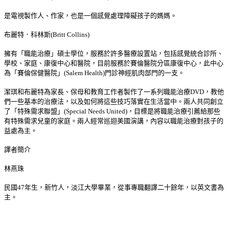
是電視製作人、作家，也是一個感覺處理障礙孩子的媽媽。
布麗特．科林斯(Britt Collins)
擁有「職能治療」碩士學位，服務於許多醫療設置站，包括感覺統合診所、
學校、家庭、康復中心和醫院，目前服務於賽倫醫院分區康復中心，此中心
為「賽倫保健醫院」(Salem Health)門診神經肌肉部門的一支。
潔琪和布麗特為家長、保母和教育工作者製作了一系列職能治療DVD，教他
們一些基本的治療法，以及如何將這些技巧落實在生活當中。兩人共同創立
了「特殊需求聯盟」(Special Needs United)，目標是將職能治療引薦給那些
有特殊需求兒童的家庭。兩人經常巡迴美國演講，內容以職能治療對孩子的
益處為主。
譯者簡介
林燕珠
民國47年生，新竹人，淡江大學畢業，從事專職翻譯二十餘年，以英文書為
主。