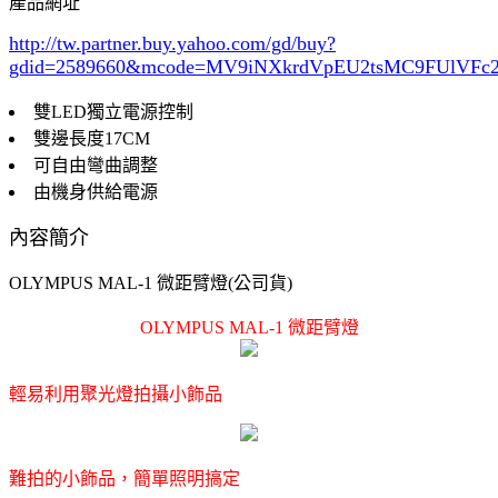
產品網址
http://tw.partner.buy.yahoo.com/gd/buy?
gdid=2589660
&mcode=MV9iNXkrdVpEU2tsMC9FUlVF
雙LED獨立電源控制
雙邊長度17CM
可自由彎曲調整
由機身供給電源
內容簡介
OLYMPUS MAL-1 微距臂燈(公司貨)
OLYMPUS MAL-1 微距臂燈
輕易利用聚光燈拍攝小飾品
難拍的小飾品，簡單照明搞定