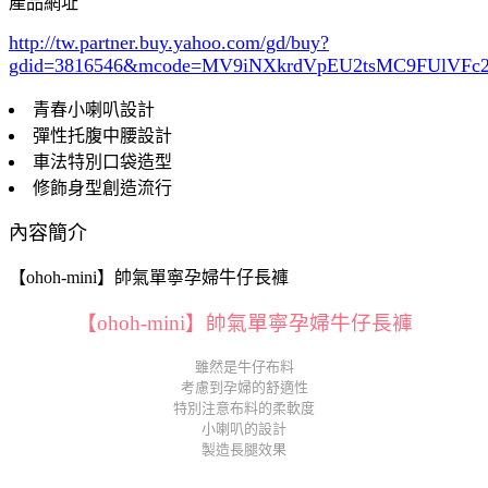
產品網址
http://tw.partner.buy.yahoo.com/gd/buy?
gdid=3816546
&mcode=MV9iNXkrdVpEU2tsMC9FUlVF
青春小喇叭設計
彈性托腹中腰設計
車法特別口袋造型
修飾身型創造流行
內容簡介
【ohoh-mini】帥氣單寧孕婦牛仔長褲
【ohoh-mini】帥氣單寧孕婦牛仔長褲
雖然是牛仔布料
考慮到孕婦的舒適性
特別注意布料的柔軟度
小喇叭的設計
製造長腿效果