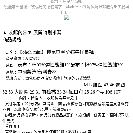
配件，滿足孕媽咪
從產前至產後一次備足的購物需求，ohoh-mini讓每位媽咪都能穿出美麗與
自信。
▲ 收起內容
▼ 展開特別推薦
商品規格
【ohoh-mini】帥氣單寧孕婦牛仔長褲
品名
：
商品貨號：A42W16
表布：棉99%彈性纖維1%配布：棉97%彈性纖維3%
成份：
中國製造/台灣素材
產地：
洗滌方式：請依照商品洗滌標籤上說明的方式清洗
M L 腰圍 43 46 臀圍
尺 寸說明 單位:公分
52 53 大腿圍 29 31 前褲襠 33 34 褲口寬 25 26
106 107
全長
-
V
其他說明
內裡
彈性
衣服皆為平量尺寸
尺寸誤差 ± 2公分 為正常範圍
商 品圖檔顏色因電腦螢幕設定差異會略有
不同，以實際商品顏色為準，敬請見諒。
辦理商品退換貨時，商品如有贈品或配件，麻煩請一併寄回，否則視同缺
件無法
受理喔！
若您對ohoh-mini的商品有任何問題，歡迎 Email 至