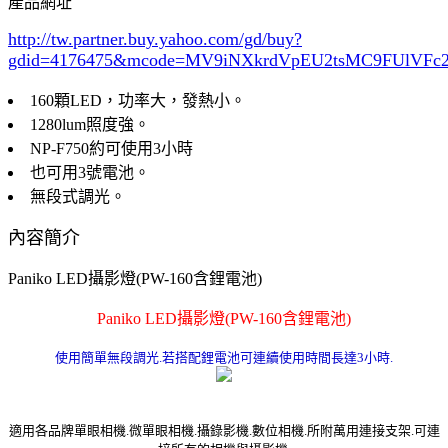
產品網址
http://tw.partner.buy.yahoo.com/gd/buy?
gdid=4176475
&mcode=MV9iNXkrdVpEU2tsMC9FUlVF
160顆LED，功率大，發熱小。
1280lum照度強。
NP-F750約可使用3小時
也可用3號電池。
無段式調光。
內容簡介
Paniko LED攝影燈(PW-160含鋰電池)
Paniko LED攝影燈(PW-160含鋰電池)
使用簡單無段調光.若搭配鋰電池可連續使用時間長達3小時.
適用各品牌單眼相機.微單眼相機.攝錄影機.數位相機.所附萬用連接支架.可連