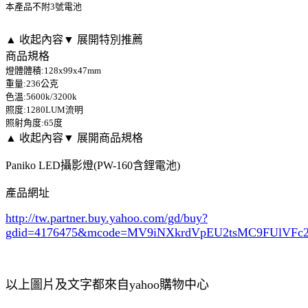
本產品不附3號電池
▲ 收起內容
▼ 展開特別推薦
商品規格
燈體體積:128x99x47mm
重量:236公克
色溫:5600k/3200k
照度:1280LUM流明
照射角度:65度
▲ 收起內容
▼ 展開商品規格
Paniko LED攝影燈(PW-160含鋰電池)
產品網址
http://tw.partner.buy.yahoo.com/gd/buy?
gdid=4176475
&mcode=MV9iNXkrdVpEU2tsMC9FUlVF
以上圖片及文字都來自yahoo購物中心