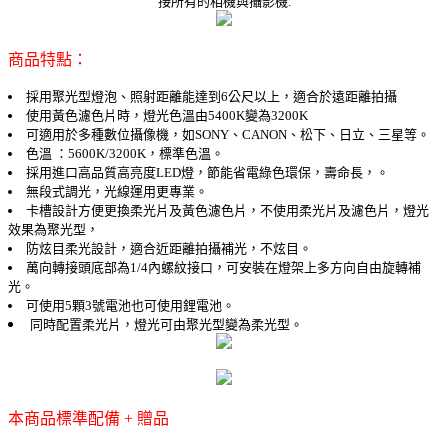
接所有的相機與攝影機.
商品特點：
採用聚光型燈泡、照射距離能達到6公尺以上，適合於遠距離拍攝
使用黃色濾色片時，燈光色溫由5400K變為3200K
可適用於多種數位攝像機，如SONY、CANON、松下、日立、三星等。
色溫 ：5600K/3200K，標準色溫。
採用進口高品質高亮度LED燈，節能省電綠色環保，壽命長，。
無段式調光，光線運用更專業。
卡槽設計方便更換柔光片及黃色濾色片，不使用柔光片及濾色片，燈光
效果為聚光型，
防炫目柔光設計，適合近距離拍攝補光，不炫目。
萬向轉接頭底部為1/4內螺紋接口，可安裝在燈架上多方向自由旋轉補
光。
可使用5顆3號電池也可使用鋰電池。
同時配置柔光片，燈光可由聚光型變為柔光型。
本商品標準配備 + 贈品