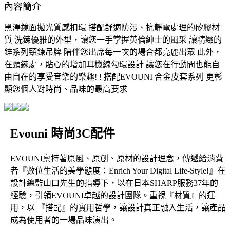
內容簡介
黑澤鏡面拋光質感扣環 搭配舒適防污、抗靜電處理的矽膠材
質 洗鍊優雅的外型，讓您一手掌握英倫紳士的風采 讓精緻的
鋅系列頸鍊吊牌 陪伴您出席每一次的場合都亮麗出眾 此外，
在頸鍊處，貼心的增加耳機線勾環設計 讓您在行動間也能自
由自在的享受音樂的樂趣! ! 搭配EVOUNI 合金皮套系列 更彰
顯您個人對時尚、品味的最高要求
Evouni 時尚3C配件
EVOUNI禀持著原風、原創、原材的設計理念，傳遞給消費
者『數位生活的美學態度：Enrich Your Digital Life-Style!』在
設計總監山口先生的指導下，以在日本SHARP服務37年的
經驗，引領EVOUNI卓越的設計團隊。重視『材質』的運
用，以 『搭配』的實用哲學，讓設計真正融入生活，讓產品
成為使用者的一場品味演出。