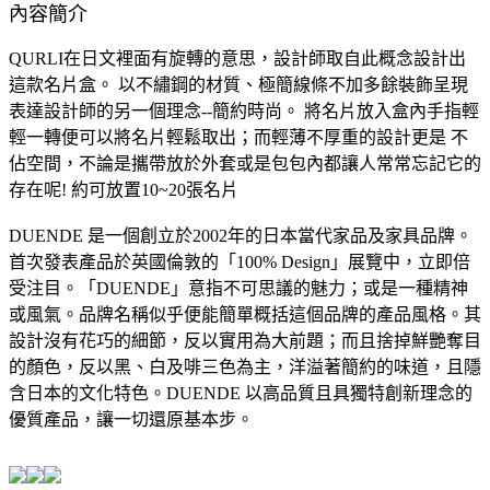
內容簡介
QURLI在日文裡面有旋轉的意思，設計師取自此概念設計出
這款名片盒。 以不繡鋼的材質、極簡線條不加多餘裝飾呈現
表達設計師的另一個理念--簡約時尚。 將名片放入盒內手指輕
輕一轉便可以將名片輕鬆取出；而輕薄不厚重的設計更是 不
佔空間，不論是攜帶放於外套或是包包內都讓人常常忘記它的
存在呢! 約可放置10~20張名片
DUENDE 是一個創立於2002年的日本當代家品及家具品牌。
首次發表產品於英國倫敦的「100% Design」展覽中，立即倍
受注目。「DUENDE」意指不可思議的魅力；或是一種精神
或風氣。品牌名稱似乎便能簡單概括這個品牌的產品風格。其
設計沒有花巧的細節，反以實用為大前題；而且捨掉鮮艷奪目
的顏色，反以黑、白及啡三色為主，洋溢著簡約的味道，且隱
含日本的文化特色。DUENDE 以高品質且具獨特創新理念的
優質產品，讓一切還原基本步。