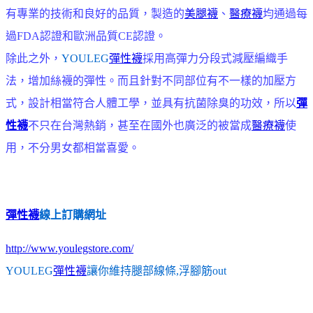
有專業的技術和良好的品質，製造的
美腿襪
、
醫療襪
均通過每
過FDA認證和歐洲品質CE認證。
除此之外，
YOULEG
彈性襪
採用高彈力分段式減壓編織手
法，增加絲襪的彈性。而且針對不同部位有不一樣的加壓方
式，設計相當符合人體工學，並具有抗菌除臭的功效，所以
彈
性襪
不只在台灣熱銷，甚至在國外也廣泛的被當成
醫療襪
使
用，不分男女都相當喜愛。
彈性襪
線上訂購網址
http://www.youlegstore.com/
YOULEG
彈性襪
讓你維持腿部線條,浮腳筋out